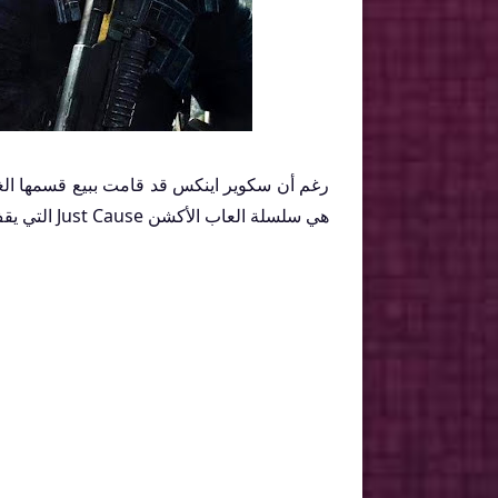
رغم أن سكوير اينكس قد قامت ببيع قسمها الغرب
هي سلسلة العاب الأكشن Just Cause التي يقف خلفها فريق التطوير Avalanche Studios Group.