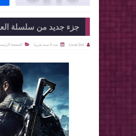
جزء جديد من سلسلة العاب Just Cause قيد ال
منذ 4 سنة تقريبا
الصفحة الرئيسي
Louai Bel


