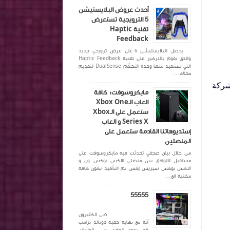
أحدث عروض البلايستيشن
5 الترويجية تستعرض
تقنية Haptic
Feedback
يحصل البلايستيشن 5 على عرض ترويجي جديد
والذي يقوم بالتركيز على تقنية Haptic Feedback
التي تستفيد منها وحدة التحكّم DualSense لتقديم
محاك...
شركة
مايكروسوفت: كافة
العاب الـXbox One
ستعمل على الـXbox
Series X و العاب
إستديوهاتنا القادمة ستعمل على
المنصتين
من خلال بيان صحفي تحدثت فيه مايكروسوفت على
مستقبل التوافق بين منصتي الاكس بوكس ون و
الاكس بوكس سيريس إكس تم التأكيد بكون كافة
مكتبة الع...
55555
ظن الكثيرون
أنه مع نهاية حقبة دونالد ترامب