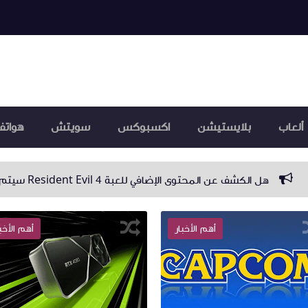
ألعاب
بلايستيشن
اكسبوكس
سويتش
هواتف
لإضافي للعبة Resident Evil 4 سيتم قريبا؟
تحديث عن توس
أهم الأخبار
أهم الأخب