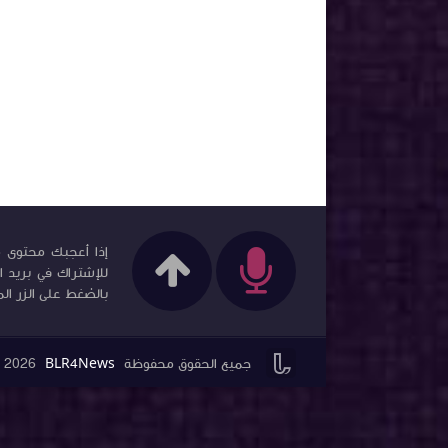
إذا أعجبك محتوى مد
للإشتراك في بريد ا
بالضغط على الزر الم


جميع الحقوق محفوظة
BLR4News
2026