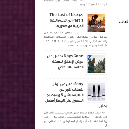
قد يعود الوضع بين الولايات
المتحدة الأمريكية وهو...
لعبة The Last of Us
Part 1 لن تدعم اللغة
لعاب
العربية مع صدورها
على عكس ما تعودناه من
شركة سوني بإصداراتها خلال السنوات الماضية
والدعم الكامل للغة العربي فريميك لعبة The Last
of Us المقرر صدوره بشهر سبت...
Days Gone تحصل على
عرض الإطلاق لنسخة
الحاسب الشخصي
Sony تعلن عن توفّر
شحنات أكبر من
البلايستيشن 5 وسيصبح
الحصول على الجهاز أسهل
بكثير
مع بداية العام الجديد تعلن سوني للتسلية التفاعلي
عن طريق مدونة البلايستيشن الرسمية عن
زيادتها لشحنات أجهزة البلايستيشن 5 لتتماشى مع
ال...