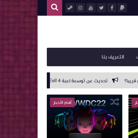
التعريف بنا
عة لعبة Resident Evil 4 قريبا؟
Sony تعلن عن توفّر شحنات أكبر من البلايستيشن 5 وسيصبح الحصول على الجهاز أسهل بكثير
ار
أهم الأخبار
