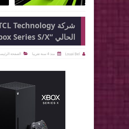
الحالي “Xbox Series S/X و PS5” بين 2023-2024
منذ 4 سنة تقريبا
الصفحة الرئيسي
Louai Bel


