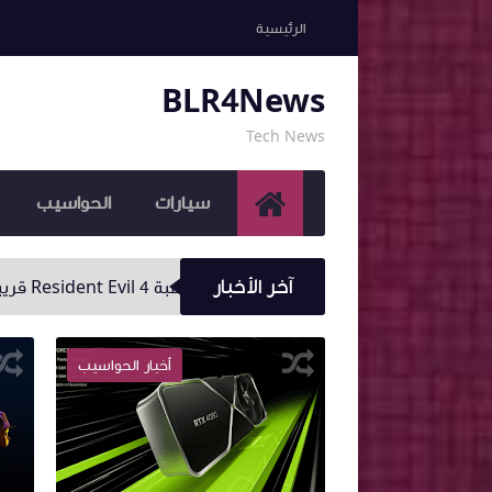
الرئيسية
BLR4News
Tech News
سيارات
الحواسيب
آخر الأخبار
تحديث عن توسعة لعبة Resident Evil 4 قريبا؟
Sony تعلن عن توفّر شحنات أكبر من البلايستيشن 5 وسيصبح الحصول على الجهاز أسهل بكثير
أهم الأخبار
أخبار الحواسيب
