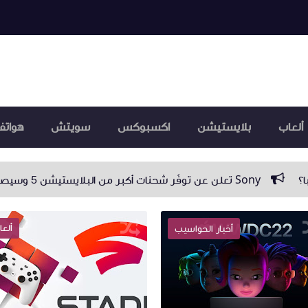
ألعاب
بلايستيشن
اكسبوكس
سويتش
هواتف
ألعا
أخبار الحواسيب