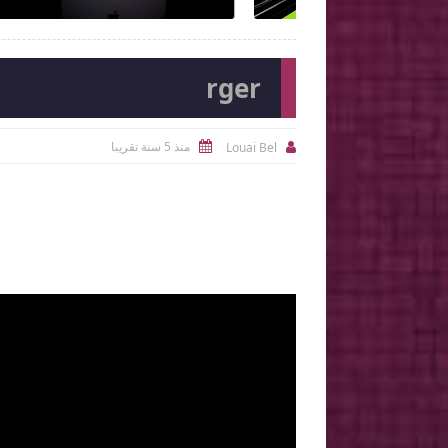
rger
منذ 5 سنة تقريبا
Louai Bel

