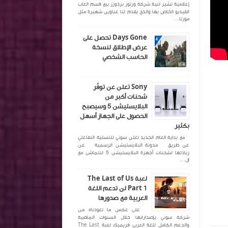
إعلامية تشير لنية شركة ورنور برذورز بيع قسم العاب
الفيديو الخاص بها والذي يقدم لنا عناوين شهيرة مثل
مورتا...
Days Gone تحصل على
عرض الإطلاق لنسخة
الحاسب الشخصي
Sony تعلن عن توفّر
شحنات أكبر من
البلايستيشن 5 وسيصبح
الحصول على الجهاز أسهل
بكثير
مع بداية العام الجديد تعلن سوني للتسلية التفاعلي
عن طريق مدونة البلايستيشن الرسمية عن
زيادتها لشحنات أجهزة البلايستيشن 5 لتتماشى مع
ال...
لعبة The Last of Us
Part 1 لن تدعم اللغة
العربية مع صدورها
على عكس ما تعودناه من
شركة سوني بإصداراتها خلال السنوات الماضية
والدعم الكامل للغة العربي فريميك لعبة The Last