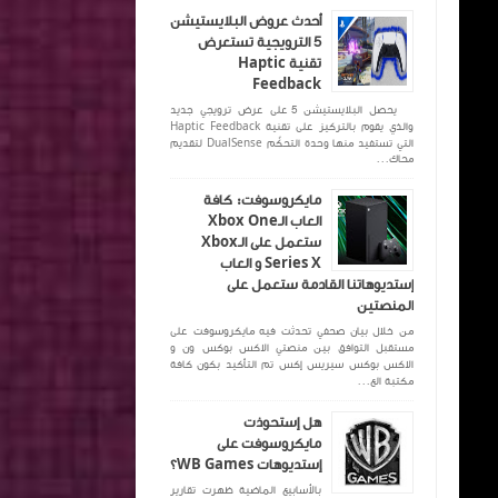
أحدث عروض البلايستيشن
5 الترويجية تستعرض
تقنية Haptic
Feedback
يحصل البلايستيشن 5 على عرض ترويجي جديد
والذي يقوم بالتركيز على تقنية Haptic Feedback
التي تستفيد منها وحدة التحكّم DualSense لتقديم
محاك...
مايكروسوفت: كافة
العاب الـXbox One
ستعمل على الـXbox
Series X و العاب
إستديوهاتنا القادمة ستعمل على
المنصتين
من خلال بيان صحفي تحدثت فيه مايكروسوفت على
مستقبل التوافق بين منصتي الاكس بوكس ون و
الاكس بوكس سيريس إكس تم التأكيد بكون كافة
مكتبة الع...
هل إستحوذت
مايكروسوفت على
إستديوهات WB Games؟
بالأسابيع الماضية ظهرت تقارير