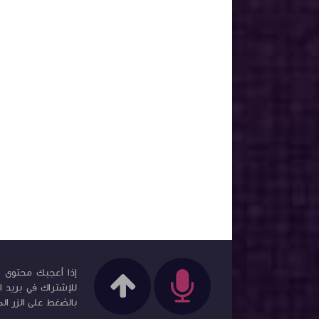
إذا أعجبك محتوى مد
للإشتراك في بريد ا
بالضغط على الزر الم