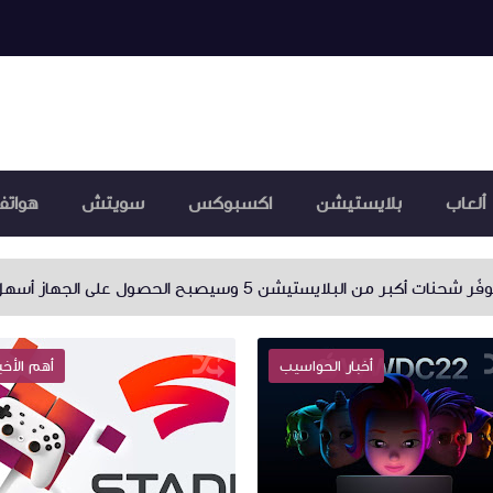
ألعاب
بلايستيشن
اكسبوكس
سويتش
هواتف
Capcom تتوقّع مبيعات قياسية خلال السنة
ألعا
أهم الأخبار