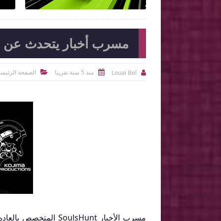
مسرب أخبار يتحدث عن مشروع Kojima القادم 
منذ 5 سنة تقريبا
الصفحة الرئيسي
Louai Bel



مسرب الأخبار ulsHunt