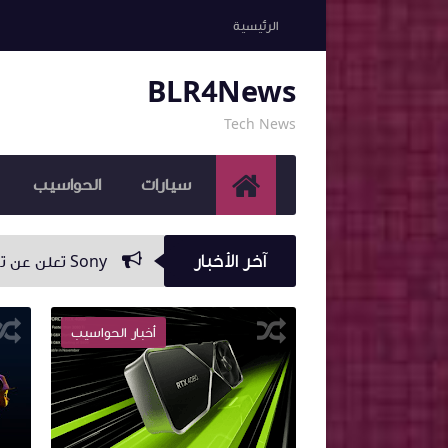
الرئيسية
BLR4News
Tech News
سيارات
الحواسيب
آخر الأخبار
Sony تعلن عن توفّر شحنات أكبر من البلايستيشن 5 وسيصبح الحصول على الجهاز أسهل بكثير
أخبار الحواسيب
أخبار الحواسيب
