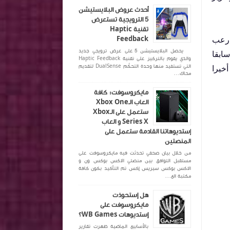
أحدث عروض البلايستيشن
5 الترويجية تستعرض
تقنية Haptic
عبة رعب
Feedback
يحصل البلايستيشن 5 على عرض ترويجي جديد
ابقا
والذي يقوم بالتركيز على تقنية Haptic Feedback
خيرا
التي تستفيد منها وحدة التحكّم DualSense لتقديم
محاك...
مايكروسوفت: كافة
العاب الـXbox One
ستعمل على الـXbox
Series X و العاب
إستديوهاتنا القادمة ستعمل على
المنصتين
من خلال بيان صحفي تحدثت فيه مايكروسوفت على
مستقبل التوافق بين منصتي الاكس بوكس ون و
الاكس بوكس سيريس إكس تم التأكيد بكون كافة
مكتبة الع...
هل إستحوذت
مايكروسوفت على
إستديوهات WB Games؟
بالأسابيع الماضية ظهرت تقارير