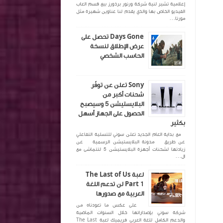
إعلامية تشير لنية شركة ورنور برذورز بيع قسم العاب
الفيديو الخاص بها والذي يقدم لنا عناوين شهيرة مثل
مورتا...
Days Gone تحصل على
عرض الإطلاق لنسخة
الحاسب الشخصي
Sony تعلن عن توفّر
شحنات أكبر من
البلايستيشن 5 وسيصبح
الحصول على الجهاز أسهل
بكثير
مع بداية العام الجديد تعلن سوني للتسلية التفاعلي
عن طريق مدونة البلايستيشن الرسمية عن
زيادتها لشحنات أجهزة البلايستيشن 5 لتتماشى مع
ال...
لعبة The Last of Us
Part 1 لن تدعم اللغة
العربية مع صدورها
على عكس ما تعودناه من
شركة سوني بإصداراتها خلال السنوات الماضية
والدعم الكامل للغة العربي فريميك لعبة The Last