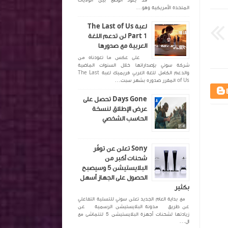
قد يعود الوضع بين الولايات
المتحدة الأمريكية وهو...
لعبة The Last of Us
Part 1 لن تدعم اللغة
العربية مع صدورها
على عكس ما تعودناه من
شركة سوني بإصداراتها خلال السنوات الماضية
والدعم الكامل للغة العربي فريميك لعبة The Last
of Us المقرر صدوره بشهر سبت...
Days Gone تحصل على
عرض الإطلاق لنسخة
الحاسب الشخصي
Sony تعلن عن توفّر
شحنات أكبر من
البلايستيشن 5 وسيصبح
الحصول على الجهاز أسهل
بكثير
مع بداية العام الجديد تعلن سوني للتسلية التفاعلي
عن طريق مدونة البلايستيشن الرسمية عن
زيادتها لشحنات أجهزة البلايستيشن 5 لتتماشى مع
ال...