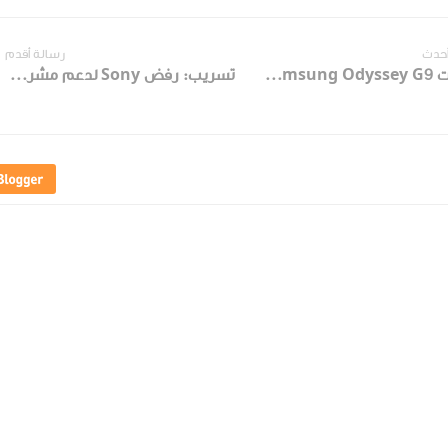
أحدث
رسالة أقدم
شاشات Samsung Odyssey G9 القادمة قد تحصل على شهادات DisplayHDR-2000!
تسريب: رفض Sony لدعم مشروع Kojima القادم !