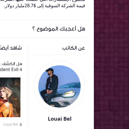
قيمة الشركة السوقية إلى $28.7مليار دولار.
هل أعجبك الموضوع ؟
عن الكاتب
شاهد أيضاً
كشف عن الغلاف الرسمي للعبة The
ألعاب Resident Evil 2 و 3 و كذلك
هل الكشف عن
L
Resident Evil Village قادمة للسويتش
Resident Evil 4 سيتم
سحابيا
Louai Bel
Louai Bel
منذ 4 سنة تقريبا
Louai Bel