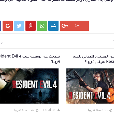






 المحتوى الإضافي للعبة
تحديث عن توسعة لعبة  Evil 4
 قريبا؟
قريبا؟
منذ 3 سنة تقريبا
Louai Bel
منذ 3 سنة تقريبا