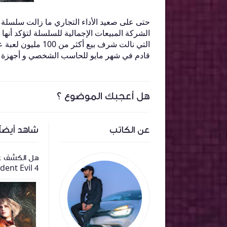
التي نالت شرف بيع 
قادم في شهر مايو للحاسب الشخصي و أجهزة ال
هل أعجبك الموضوع ؟
عن الكاتب
شاهد أيضاً
كشف عن الغلاف الرسمي للعبة The
ألعاب Resident Evil 2 و 3 و كذلك
هل الكشف عن
L
Resident Evil Village قادمة للسويتش
Resident Evil 4 سيتم
سحابيا