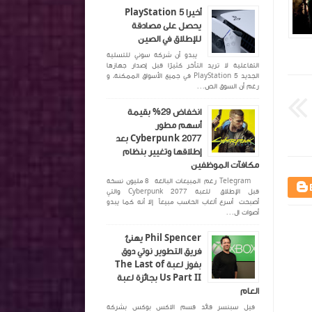
أخيرا PlayStation 5
يحصل على مصادقة
للإطلاق في الصين
Louai Bel
منذ 4 سنة تقريبا
Louai Bel
منذ 
يبدو أن شركة سوني للتسلية
التفاعلية لا تريد التأخر كثيرًا قبل إصدار جهازها
الجديد PlayStation 5 في جميع الأسواق الممكنة، و
رغم أن السوق الص...
انخفاض 29% بقيمة
أسهم مطور
Cyberpunk 2077 بعد
إطلاقها وتغيير بنظام
مكافآت الموظفين
Telegram رغم المبيعات البالغة 8 مليون نسخة
قبل الإطلاق للعبة Cyberpunk 2077 والتي
أصبحت أسرع ألعاب الحاسب مبيعاً إلا أنه كما يبدو
أصوات ال...
Phil Spencer يهنئ
فريق التطوير نوتي دوق
بفوز لعبة The Last of
Us Part II بجائزة لعبة
العام
فيل سبنسر قائد قسم الاكس بوكس بشركة