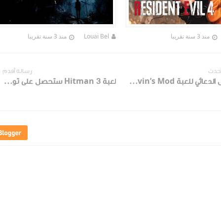
منذ 3 سنة تقريبا
Louai Bel
منذ 3 سنة تقريبا
أحدث
رسالة أقدم
العرض الدعائي للعبة Resident Evil 2 – Marvin’s Mod
لعبة Hitman 3 ستحصل على توسعات جديدة !