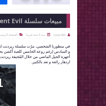
مبيعات سلسلة Resident Evil تتجاوز 107 مليون نسخة
منذ 6 سنة تقريبا
الصفحة الرئيسي
Louai Bel



في منظورنا الشخصي، مرّت سلسلة ريزدنت ايف
و السادس (رغم روعة الخامس كلعبة أكشن بحتة)،
ازدهار رائعة و تعد بالكثير.