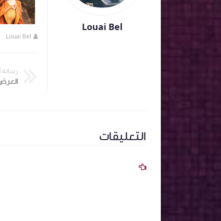
Louai Bel
Louai Bel
منذ 4 سنة تقريبا
Louai Bel
رسالة 
التعليقات