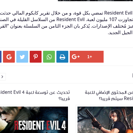
حتى على صعيد الأداء التجاري ما زالت سلسلة Resident Evil تمضي بكل قوة، و من خلال تقرير كابكوم المالي حدثت
الشركة المبيعات الإجمالية للسلسلة لتؤكد أنها تجاوزت 107 مليون لعبة. Resident Evil من السلاسل القليلة
أكثر من 100 مليون لعبة عبرَ مُختلف الإصدارات. يُذكر بان الجزء الثامن من السلسلة بعنوان “الق
جيل الجديد.






 المحتوى الإضافي للعبة
تحديث عن توسعة لعبة  Evil 4
 قريبا؟
قريبا؟