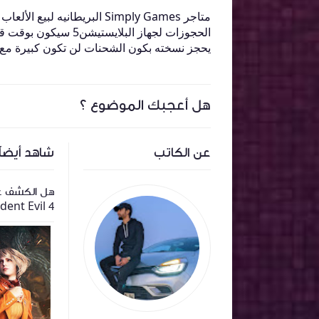
متاجر Simply Games البريطاني
الحجوزات لجهاز البلا
يحجز نسخته بكون الشحنات لن تكون كبيرة مع ال
هل أعجبك الموضوع ؟
عن الكاتب
شاهد أيضاً
كشف عن الغلاف الرسمي للعبة The
ألعاب Resident Evil 2 و 3 و كذلك
هل الكشف عن
L
Resident Evil Village قادمة للسويتش
Resident Evil 4 سيتم
سحابيا