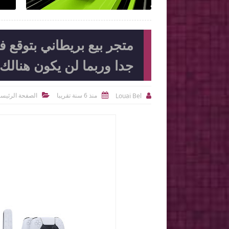
جدا وربما لن يكون هنالك
منذ 6 سنة تقريبا
الصفحة الرئيسي
Louai Bel


