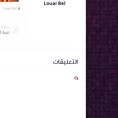
Louai Bel
Louai Bel
منذ 4 سنة تقريبا
Louai Bel
رسالة 
التعليقات