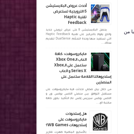
أحدث عروض البلايستيشن
5 الترويجية تستعرض
تقنية Haptic
Feedback
يحصل البلايستيشن 5 على عرض ترويجي جديد
ا من
والذي يقوم بالتركيز على تقنية Haptic Feedback
التي تستفيد منها وحدة التحكّم DualSense لتقديم
محاك...
مايكروسوفت: كافة
العاب الـXbox One
ستعمل على الـXbox
Series X و العاب
إستديوهاتنا القادمة ستعمل على
المنصتين
من خلال بيان صحفي تحدثت فيه مايكروسوفت على
مستقبل التوافق بين منصتي الاكس بوكس ون و
الاكس بوكس سيريس إكس تم التأكيد بكون كافة
مكتبة الع...
هل إستحوذت
مايكروسوفت على
إستديوهات WB Games؟
بالأسابيع الماضية ظهرت تقارير