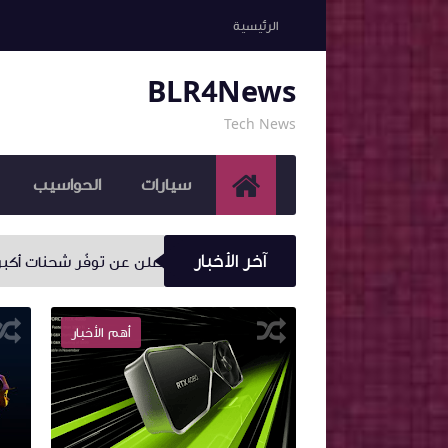
الرئيسية
BLR4News
Tech News
سيارات
الحواسيب
آخر الأخبار
Sony تعلن عن توفّر شحنات أكبر من البلايستيشن 5 وسيصبح الحصول على الجهاز أسهل بكثير
أخر الأخبار
أهم الأخبار
