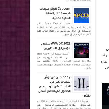
Capcom تتوقّع مبيعات
قياسية خلال السنة
المالية الحالية
قامت Capcom مؤخراً بنشر
تقريرها الخاص بالربع الثالث من السنة المالية
المنتهية في الـ31 من مارس من العام الحالي وقد
أشارت الشركة إلى أنّ مبيع...
WWDC 2022: ملخص
مؤتمر ابل للمطورين
 التسويقية عالقة عند سعر SEP الخاص
أعلنت شركة آبل Apple اليوم
مناطق . وقد
خلال الكلمة الرئيسية في
المرة
مؤتمرها السنوي للمطورين WWDC 2022 عن
التحديثات الجديدة القادمة لأجهزتها المختلفة، حيث
من الواضح أن المعالجات الجديدة تعمل فقط مع شرائح AMD 500-series ،
شه...
Sony تعلن عن توفّر
شحنات أكبر من
البلايستيشن 5 وسيصبح
الحصول على الجهاز أسهل
بكثير
مع بداية العام الجديد تعلن سوني للتسلية التفاعلي
عن طريق مدونة البلايستيشن الرسمية عن
زيادتها لشحنات أجهزة البلايستيشن 5 لتتماشى مع