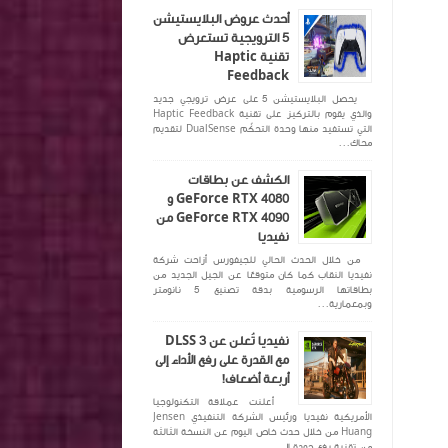
أحدث عروض البلايستيشن
5 الترويجية تستعرض
تقنية Haptic
Feedback
يحصل البلايستيشن 5 على عرض ترويجي جديد
والذي يقوم بالتركيز على تقنية Haptic Feedback
التي تستفيد منها وحدة التحكّم DualSense لتقديم
محاك...
الكشف عن بطاقات
GeForce RTX 4080 و
GeForce RTX 4090 من
نفيديا
من خلال الحدث الحالي للجيفورس أزاحت شركة
نفيديا النقاب كما كان متوقعًا عن الجيل الجديد من
بطاقاتها الرسومية بدقة تصنيع 5 نانومتر
وبمعمارية...
نفيديا تُعلن عن DLSS 3
مع القدرة على رفع الأداء إلى
أربعة أضعاف!
أعلنت عملاقة التكنولوجيا
الأمريكية نفيديا ورئيس الشركة التنفيذي Jensen
Huang من خلال حدث خاص اليوم عن النسخة الثالثة
من تقنية رفع جودة ال...