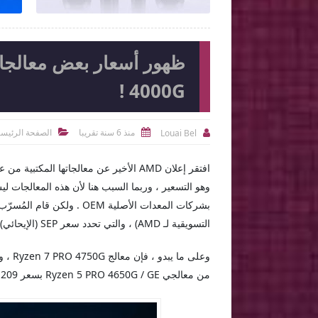
4000G !
منذ 6 سنة تقريبا
الصفحة الرئيسي
Louai Bel



وهو التسعير ، وربما السبب هنا لأن هذه المعالجات ل
التسويقية لـ AMD) ، والتي تحدد سعر SEP (الإيحائي) لكل شريحة عند الشراء بكميات معينة من قِبل الشركات .
من معالجي Ryzen 5 PRO 4650G / GE بسعر 209 دولارًا ، ومعالجيّ Ryzen 3 PRO 4350G / GE بسعر 149 دولارًا .