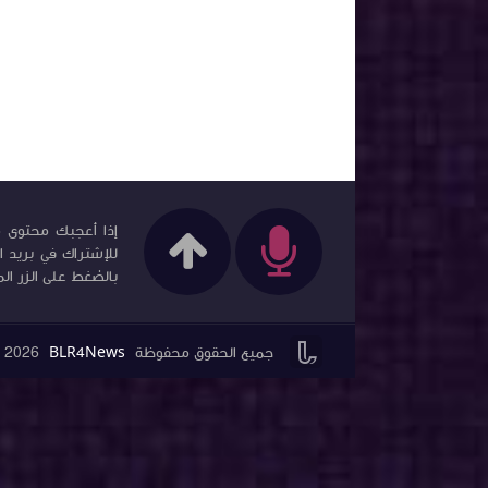
إذا أعجبك محتوى مد
للإشتراك في بريد ا
بالضغط على الزر الم


جميع الحقوق محفوظة
BLR4News
2026