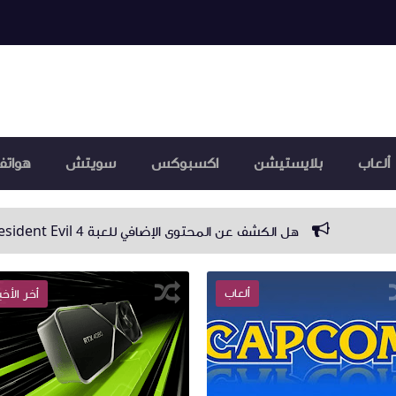
ألعاب
بلايستيشن
اكسبوكس
سويتش
هواتف
للعبة Resident Evil 4 سيتم قريبا؟
تحديث عن توسعة لعبة 
ألعاب
أخر الأخب