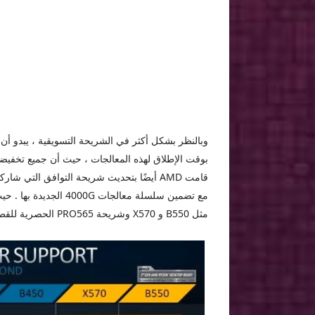
قامت AMD أيضًا بتحديث شريحة التوافق التي 
مع تضمين سلسلة معالجات 4000G الجديدة بها . حيث أنه
مثل B550 و X570 وشريحة PRO565 الحصرية للقطاع التجاري .