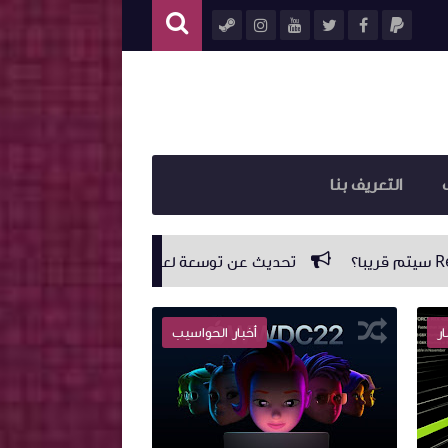
التعريف بنا
Resident Evil 4 قريبا؟
Sony تعلن عن توفّر شحنات أكبر من البلايستيشن 5 وسيصبح الحصول على الجهاز أسهل بكثير
ار
أخبار الحواسيب
