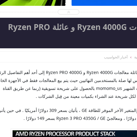
ظهور أسعار بعض معالجات Ryzen 4000G و عائلة Ryzen PRO
ة
أخبار الحواسيب
افتقر إعلان AMD الأخير عن معالجاتها المكتبية من عائلة معالجات Ryzen 4000G و Ryzen PRO 4000G إلى أحد أه
يس لها صلة بالمستخدمين النهائيين حيث يتم بيع المعالجات فقط في الأجهزة الخا
بشركات المعدات الأصلية OEM . ولكن قام المُسرّب الشهير momomo_us بالحصول على شريحة تسويقية (ربما عن طريق القناة
وعلى ما يبدو ، فإن معالج Ryzen 7 PRO 4750G ، والمتغير الأخر الموفر للطاقة GE ، يأتيان بسعر 309 دولارًا أمريكيًا .